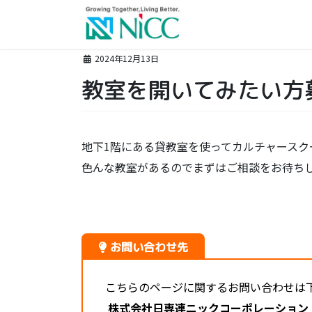
コ
ナ
ン
ビ
テ
ゲ
ン
ー
2024年12月13日
ツ
シ
教室を開いてみたい方
に
ョ
移
ン
動
に
移
地下1階にある貸教室を使ってカルチャースク
動
色んな教室があるのでまずはご相談をお待ち
お問い合わせ先
こちらのページに関するお問い合わせは
株式会社日専連ニックコーポレーション