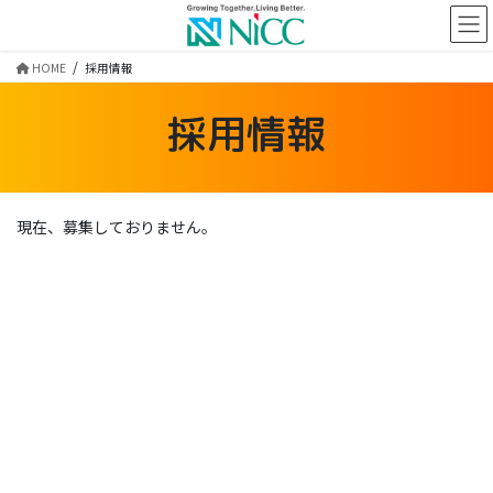
コ
ナ
ン
ビ
テ
ゲ
HOME
採用情報
ン
ー
ツ
シ
採用情報
に
ョ
移
ン
動
に
移
動
現在、募集しておりません。