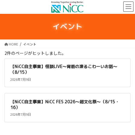
コ
ナ
ン
ビ
テ
ゲ
ン
ー
イベント
ツ
シ
に
ョ
移
ン
HOME
イベント
動
に
2件のページがヒットしました。
移
動
【NiCC自主事業】怪談LIVE～背筋の凍るこわーいお話～
（8/15）
2026年7月9日
【NiCC自主事業】NiCC FES 2026～超文化祭～（8/15・
16）
2026年7月9日